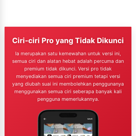
Ciri-ciri Pro yang Tidak Dikunci
Ia merupakan satu kemewahan untuk versi ini,
semua ciri dan alatan hebat adalah percuma dan
premium tidak dikunci. Versi pro tidak
menyediakan semua ciri premium tetapi versi
yang diubah suai ini membolehkan penggunanya
menggunakan semua ciri seberapa banyak kali
pengguna memerlukannya.