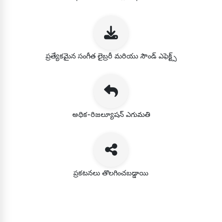
ప్రత్యేకమైన సంగీత లైబ్రరీ మరియు సౌండ్ ఎఫెక్ట్స్
అధిక-రిజల్యూషన్ ఎగుమతి
ప్రకటనలు తొలగించబడ్డాయి