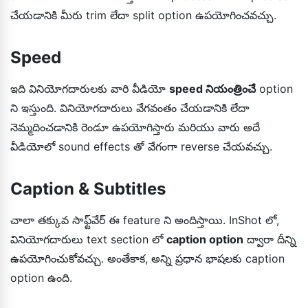
చేయడానికి మీరు trim లేదా split option ఉపయోగించవచ్చు.
Speed
ఇది వినియోగదారులకు వారి వీడియో
speed నియంత్రించే
option
ని ఇస్తుంది. వినియోగదారులు వేగవంతం చేయడానికి లేదా
నెమ్మదించడానికి రెండూ ఉపయోగిస్తారు మరియు వారు అదే
వీడియోలో sound effects తో వేగంగా reverse చేయవచ్చు.
Caption & Subtitles
చాలా తక్కువ సాఫ్ట్‌వేర్ ఈ feature ని అందిస్తాయి. InShot లో,
వినియోగదారులు text section లో
caption option
ద్వారా దీన్ని
ఉపయోగించుకోవచ్చు. అంతేకాక, అన్ని ప్రధాన భాషలకు caption
option ఉంది.