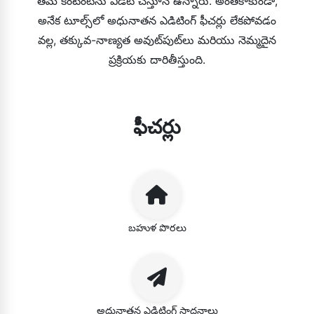
తమ కంటెంట్‌ను ఎడిట్ చేస్తూనే ఉన్నారు. అంతేకాకుండా,
అనేక టూల్స్‌లో అధునాతన ఎడిటింగ్ ఫీచర్లు లేకపోవడం
వల్ల, తక్కువ-నాణ్యత అవుట్‌పుట్‌లు మరియు నెమ్మదైన
ప్రక్రియకు దారితీస్తుంది.
ఫీచర్లు
బహుళ పొరలు
అధునాతన ఎడిటింగ్ సాధనాలు