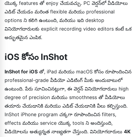
యొక్క features తో enjoy చేయవచ్చు. PC వెర్షన్‌లో వీడియోలు
ఎడిట్ చేయడం మరింత flexible మరియు professional
options ని కలిగి ఉంటుంది, మరియు ఇది desktop
వినియోగదారులకు explicit recording video editors కంటే ఒక
అద్భుతమైన ఎంపిక.
iOS కోసం InShot
InShot for iOS
తో, iPad మరియు macOS కోసం రూపొందించిన
professional-grade వీడియో ఎడిటింగ్ మీకు అందుబాటులో
ఉంటుంది. పేరు సూచించినట్లుగా, ఈ వెర్షన్ వినియోగదారులు high
degree of precision మరియు smoothness తో వీడియోలు
తయారు చేయడానికి మరియు ఎడిట్ చేయడానికి వీలు కల్పిస్తుంది.
InShot iPhone program చక్కగా రూపొందించిన filters,
effects మరియు service యొక్క tools ని అందిస్తుంది,
వీడియోలను అత్యున్నత నాణ్యతగా చేస్తుంది. వినియోగదారులు
4K