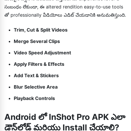
సంబంధం లేకుండా, ఈ altered rendition easy-to-use tools
తో professionally వీడియోలు ఎడిట్ చేయడానికి అనుమతిస్తుంది.
Trim, Cut & Split Videos
Merge Several Clips
Video Speed Adjustment
Apply Filters & Effects
Add Text & Stickers
Blur Selective Area
Playback Controls
Android లో InShot Pro APK ఎలా
డౌన్‌లోడ్ మరియు Install చేయాలి?