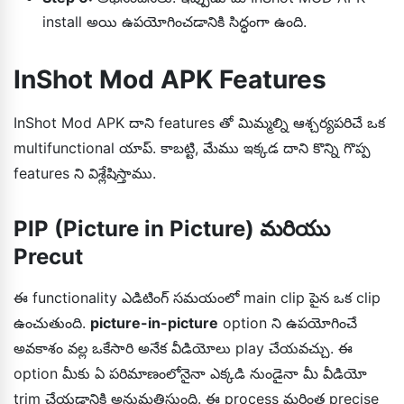
install అయి ఉపయోగించడానికి సిద్ధంగా ఉంది.
InShot Mod APK Features
InShot Mod APK దాని features తో మిమ్మల్ని ఆశ్చర్యపరిచే ఒక
multifunctional యాప్. కాబట్టి, మేము ఇక్కడ దాని కొన్ని గొప్ప
features ని విశ్లేషిస్తాము.
PIP (Picture in Picture) మరియు
Precut
ఈ functionality ఎడిటింగ్ సమయంలో main clip పైన ఒక clip
ఉంచుతుంది.
picture-in-picture
option ని ఉపయోగించే
అవకాశం వల్ల ఒకేసారి అనేక వీడియోలు play చేయవచ్చు. ఈ
option మీకు ఏ పరిమాణంలోనైనా ఎక్కడి నుండైనా మీ వీడియో
trim చేయడానికి అనుమతిస్తుంది. ఈ process మరింత precise