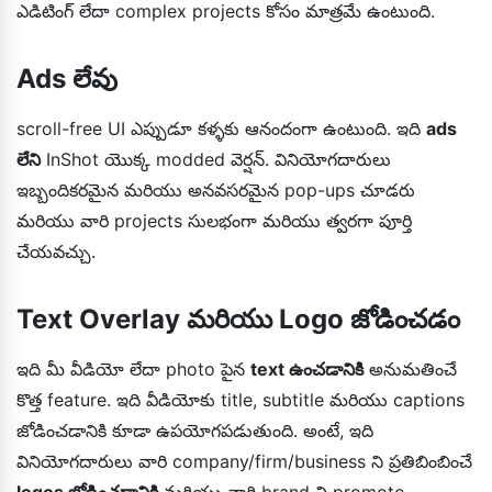
ఎడిటింగ్ లేదా complex projects కోసం మాత్రమే ఉంటుంది.
Ads లేవు
scroll-free UI ఎప్పుడూ కళ్ళకు ఆనందంగా ఉంటుంది. ఇది
ads
లేని
InShot యొక్క modded వెర్షన్. వినియోగదారులు
ఇబ్బందికరమైన మరియు అనవసరమైన pop-ups చూడరు
మరియు వారి projects సులభంగా మరియు త్వరగా పూర్తి
చేయవచ్చు.
Text Overlay మరియు Logo జోడించడం
ఇది మీ వీడియో లేదా photo పైన
text ఉంచడానికి
అనుమతించే
కొత్త feature. ఇది వీడియోకు title, subtitle మరియు captions
జోడించడానికి కూడా ఉపయోగపడుతుంది. అంటే, ఇది
వినియోగదారులు వారి company/firm/business ని ప్రతిబింబించే
logos జోడించడానికి
మరియు వారి brand ని promote