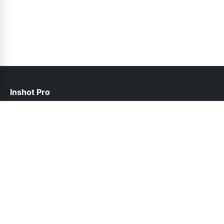
Inshot Pro
help@inshotpro.pk
Follow Us
© 2026 Inshot Pro. All rights reserved.