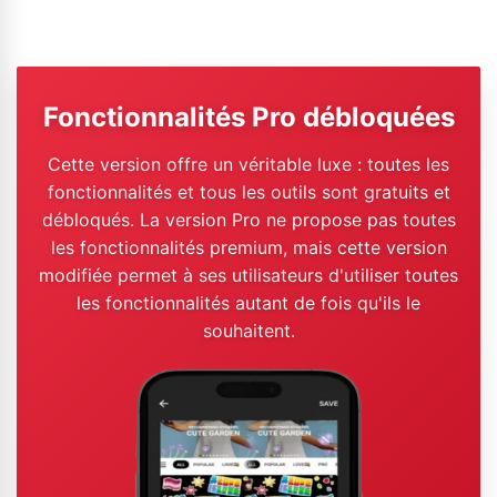
Fonctionnalités Pro débloquées
Cette version offre un véritable luxe : toutes les
fonctionnalités et tous les outils sont gratuits et
débloqués. La version Pro ne propose pas toutes
les fonctionnalités premium, mais cette version
modifiée permet à ses utilisateurs d'utiliser toutes
les fonctionnalités autant de fois qu'ils le
souhaitent.