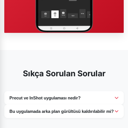
Sıkça Sorulan Sorular
Precut ve InShot uygulaması nedir?
InShot Precut, düzenleme araçlarını uygulamadan önce
Bu uygulamada arka plan gürültüsü kaldırılabilir mi?
bir videoyu kırpmanıza, bölmenize ve kesmenize olanak
Evet, InShot, kullanıcıların arka plan gürültüsünü en aza
tanıyan güçlü bir araçtır.