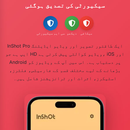
سیکیورٹی کی تصدیق ہوگئی
میکافی
دیکھو
سی ایم سیکیورٹی
InShot Pro ایک طاقتور تصویر اور ویڈیو ایڈیٹنگ
ایپ ہے جو HD ویڈیو کوالٹی پیش کرتی ہے، iOS اور
Android پر دستیاب ہے۔ اس میں آپ کے ویڈیوز کو
بڑھانے کے لیے مختلف قسم کے فارمیٹس، فلٹرز،
اسٹیکرز، اثرات اور ٹرانزیشنز شامل ہیں۔