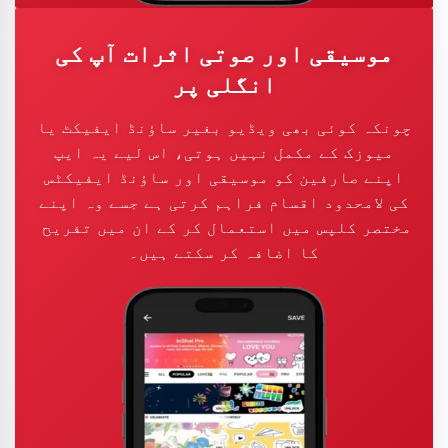
موسیقی اور صوتی اثرات آپ کی
انگلی پر
چونکہ کوئی بھی ویڈیو بغیر ساؤنڈ ایفیکٹ یا
میوزک کے مکمل نہیں ہوتی، اس لیے یہ ایپ
اپنے صارفین کو موسیقی اور ساؤنڈ ایفیکٹس
کی لامحدود اقسام فراہم کرتی ہے جسے وہ اپنے
مختصر کلپس میں استعمال کر کے ان میں تفریح ​​
کا اضافہ کر سکتے ہیں۔