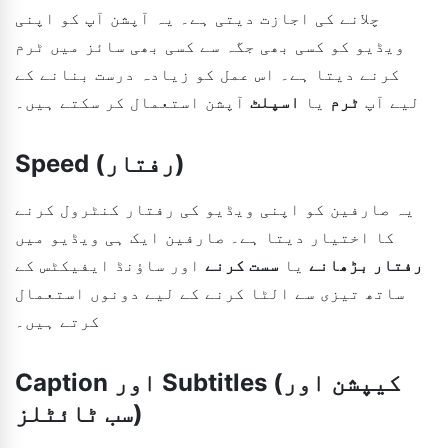
چلانے کی اجازت دیتی ہے۔ یہ آپشن آپ کو اپنی
ویڈیو کو کسی بھی جگہ سے کسی بھی سائز میں ٹرم
کرنے دیتا ہے۔ اس عمل کو زیادہ درست بنانے کے
لیے آپ
ٹرم
یا
اسپلٹ
آپشن استعمال کر سکتے ہیں۔
Speed (رفتار)
یہ صارفین کو اپنی ویڈیو کی رفتار کنٹرول کرنے
کا اختیار دیتا ہے۔ صارفین ایک ہی ویڈیو میں
رفتار بڑھانے
یا
سست کرنے
اور ساؤنڈ ایفیکٹس کے
ساتھ تیزی سے الٹا کرنے کے لیے دونوں استعمال
کرتے ہیں۔
Caption اور Subtitles (کیپشن اور
سب ٹائٹلز)