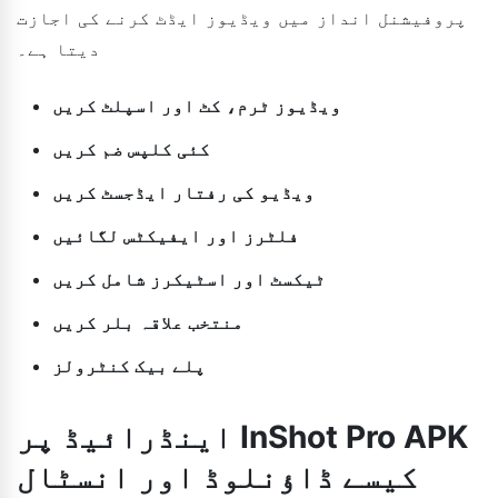
پروفیشنل انداز میں ویڈیوز ایڈٹ کرنے کی اجازت
دیتا ہے۔
ویڈیوز ٹرم، کٹ اور اسپلٹ کریں
کئی کلپس ضم کریں
ویڈیو کی رفتار ایڈجسٹ کریں
فلٹرز اور ایفیکٹس لگائیں
ٹیکسٹ اور اسٹیکرز شامل کریں
منتخب علاقہ بلر کریں
پلے بیک کنٹرولز
اینڈرائیڈ پر InShot Pro APK
کیسے ڈاؤنلوڈ اور انسٹال