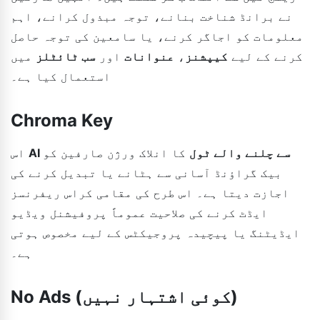
نے برانڈ شناخت بنانے، توجہ مبذول کرانے، اہم
معلومات کو اجاگر کرنے، یا سامعین کی توجہ حاصل
کرنے کے لیے
کیپشنز
،
عنوانات
اور
سب ٹائٹلز
میں
استعمال کیا ہے۔
Chroma Key
AI سے چلنے والے ٹول
کا انلاک ورژن صارفین کو
اس
بیک گراؤنڈ آسانی سے ہٹانے یا تبدیل کرنے کی
اجازت دیتا ہے۔ اس طرح کی مقامی کراس ریفرنسز
ایڈٹ کرنے کی صلاحیت عموماً پروفیشنل ویڈیو
ایڈیٹنگ یا پیچیدہ پروجیکٹس کے لیے مخصوص ہوتی
ہے۔
No Ads (کوئی اشتہار نہیں)