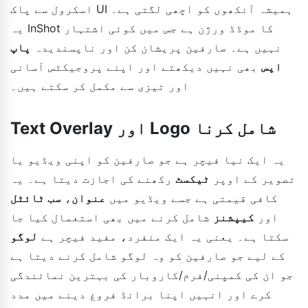
اسکرول سے پاک UI ہمیشہ آنکھوں کو اچھی لگتی ہے۔
یہ InShot کا موڈڈ ورژن ہے جس میں کوئی اشتہار
نہیں ہے۔ صارفین پریشان کن اور ناپسندیدہ
پاپ
اپس
بھی نہیں دیکھتے اور اپنے پروجیکٹس آسانی
اور تیزی سے مکمل کر سکتے ہیں۔
Text Overlay اور Logo شامل کرنا
یہ ایک نیا فیچر ہے جو صارفین کو اپنی ویڈیو یا
تصویر کے اوپر
ٹیکسٹ
رکھنے کی اجازت دیتا ہے۔ یہ
کافی قیمتی ہے جسے ویڈیو میں
عنوان
،
سب ٹائٹل
اور
کیپشنز
شامل کرنے میں بھی استعمال کیا جا
سکتا ہے۔ یعنی یہ ایک منفرد، مفید فیچر ہے
لوگو
کے لیے جو صارفین کو وہ لوگو شامل کرنے دیتا ہے
جو ان کی کمپنی/فرم/کاروبار کی بہترین نمائندگی
کرے اور انہیں اپنا برانڈ فروغ دینے میں مدد