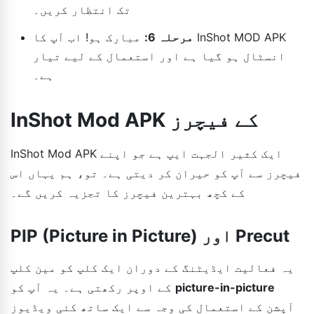
تک انتظار کریں۔
مرحلہ 6:
مبارک ہو! اب آپ کا InShot MOD APK
انسٹال ہو گیا ہے اور استعمال کے لیے تیار
ہے۔
InShot Mod APK کے فیچرز
InShot Mod APK ایک کثیر الجہت ایپ ہے جو اپنے
فیچرز سے آپ کو حیران کر دیتی ہے۔ تو، ہم یہاں اس
کے کچھ بہترین فیچرز کا تجزیہ کریں گے۔
PIP (Picture in Picture) اور Precut
یہ فعالیت ایڈیٹنگ کے دوران ایک کلپ کو مین کلپ
picture-in-picture
کے اوپر رکھتی ہے۔ یہ آپ کو
آپشن کے استعمال کی وجہ سے ایک ساتھ کئی ویڈیوز