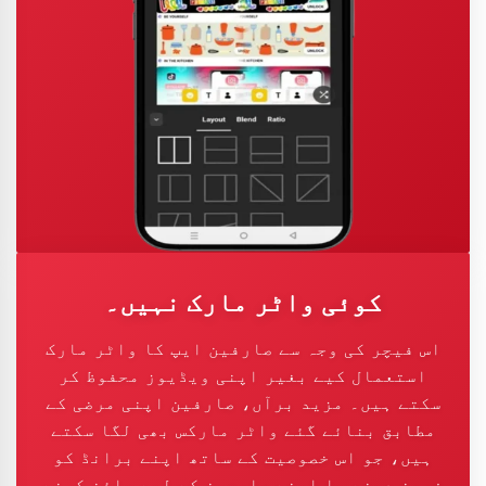
کوئی واٹر مارک نہیں۔
اس فیچر کی وجہ سے صارفین ایپ کا واٹر مارک
استعمال کیے بغیر اپنی ویڈیوز محفوظ کر
سکتے ہیں۔ مزید برآں، صارفین اپنی مرضی کے
مطابق بنائے گئے واٹر مارکس بھی لگا سکتے
ہیں، جو اس خصوصیت کے ساتھ اپنے برانڈ کو
فروغ دینے یا اپنے سامعین کے لیے سائن کرنے