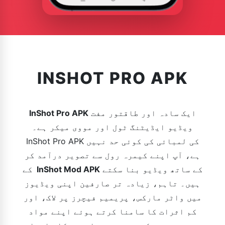
INSHOT PRO APK
ایک سادہ اور طاقتور مفت
InShot Pro APK
ویڈیو ایڈیٹنگ ٹول اور مووی میکر ہے۔
InShot Pro APK کی لمبائی کی کوئی حد نہیں
ہے، آپ اپنے کیمرہ رول سے تصویر درآمد کر
کے ساتھ ویڈیو بنا سکتے
InShot Mod APK
کے
ہیں۔ تاہم، زیادہ تر صارفین اپنی ویڈیوز
میں واٹر مارکس، پریمیم فیچرز پر لاک، اور
کم اثرات کا سامنا کرتے ہوئے اپنے مواد