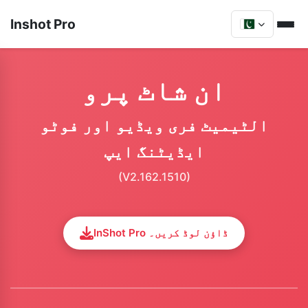
Inshot Pro
ان شاٹ پرو
الٹیمیٹ فری ویڈیو اور فوٹو
ایڈیٹنگ ایپ
(V2.162.1510)
InShot Pro ڈاؤن لوڈ کریں۔