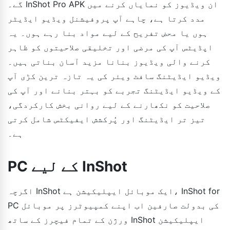
گے۔ InShot Pro APK ان ویڈیوز کو نمایاں کرنے میں
مدد کرتا ہے، چاہے آپ پروفیشنل ویڈیو ایڈیٹر
ہوں یا محض تفریح کے لیے مواد بنا رہے ہوں۔ یہ
اپڈیٹس آپ کی مرضی اور تخلیقی صلاحیتوں کو ظاہر
کرنے والی ویڈیوز بنانا مزید آسان بناتی ہیں۔
ویڈیو ایڈیٹنگ سافٹ ویئر کی یہ تازہ ترین کڑی آپ
کے ویڈیو ایڈیٹنگ تجربے کو بہتر بنانے اور آپ کی
صلاحیت کو نکھارنے کے لیے روانی بخش کارکردگی،
تیز تر ایڈیٹنگ اور پُرکشش ایفیکٹس شامل کرتی
ہے۔
PC کے لیے InShot
اگرچہ InShot ایک موبائل ایپلیکیشن ہے، InShot for
PC کی بدولت صارفین اب اپنے کمپیوٹرز پر موبائل
ورژن کے تمام فیچرز کے ساتھ InShot ایپلیکیشن