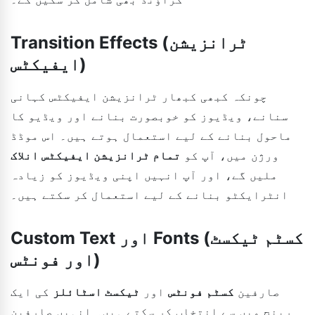
Transition Effects (ٹرانزیشن
ایفیکٹس)
چونکہ کبھی کبھار ٹرانزیشن ایفیکٹس کہانی
سنانے، ویڈیوز کو خوبصورت بنانے اور ویڈیو کا
ماحول بنانے کے لیے استعمال ہوتے ہیں۔ اس موڈڈ
ورژن میں، آپ کو
تمام ٹرانزیشن ایفیکٹس انلاک
ملیں گے، اور آپ انہیں اپنی ویڈیوز کو زیادہ
انٹرایکٹو بنانے کے لیے استعمال کر سکتے ہیں۔
Custom Text اور Fonts (کسٹم ٹیکسٹ
اور فونٹس)
صارفین
کسٹم فونٹس
اور
ٹیکسٹ اسٹائلز
کی ایک
رینج میں سے انتخاب کر سکتے ہیں۔ انہیں صارفین