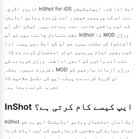
تاہم، اگرچہ InShot for iOS ایک ادا شدہ ایپلیکیشن
ہے، اس کے پریمیم فیچرز اسے پُرعزم ویڈیو ایڈیٹر
کے لیے واقعی فائدہ مند بناتے ہیں۔ لیکن اگر آپ
مفت متبادل چاہتے ہیں تو آپ InShot کا MOD ورژن
ڈاؤنلوڈ کر سکتے ہیں، جو آپ کو ایک بھی پیسہ ادا
کیے بغیر تمام پریمیم ٹولز استعمال کرنے دے گا۔
نئے آنے والوں کو ابھی ادا شدہ ورژن خریدنے کی
ضرورت نہیں۔ بلکہ، MOD ورژن آزمانا صارفین کو
اپ گریڈ کرنے سے پہلے ایپ کی مکمل صلاحیت کا
تجربہ کرنے دیتا ہے۔
InShot ایپ کیسے کام کرتی ہے؟
InShot ایک آسان استعمال ویڈیو ایڈیٹنگ ایپ ہے جو
تمام مہارت کی سطحوں کے صارفین کے لیے ایڈٹ کرنا
آسان اور تخلیق کرنا مزیدار بناتی ہے۔ چاہے آپ