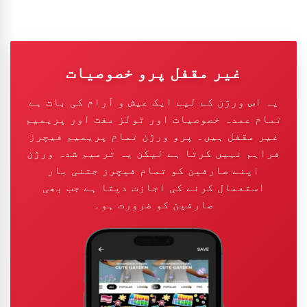
غیر مقفل پرو خصوصیات
یہ اس ورژن کے لیے ایک عیش و آرام کی بات ہے
تمام عمدہ خصوصیات اور ٹولز مفت اور پریمیم
غیر مقفل ہیں۔ پرو ورژن تمام پریمیم فیچرز
فراہم نہیں کرتا ہے لیکن یہ ترمیم شدہ ورژن
اپنے صارفین کو تمام فیچرز جتنی بار
استعمال کرنے کی اجازت دیتا ہے جب بھی
صارفین کو ضرورت ہو۔