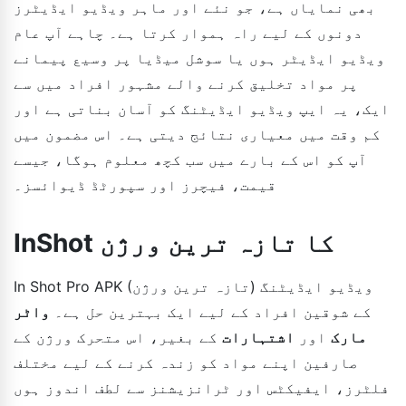
بھی نمایاں ہے، جو نئے اور ماہر ویڈیو ایڈیٹرز
دونوں کے لیے راہ ہموار کرتا ہے۔ چاہے آپ عام
ویڈیو ایڈیٹر ہوں یا سوشل میڈیا پر وسیع پیمانے
پر مواد تخلیق کرنے والے مشہور افراد میں سے
ایک، یہ ایپ ویڈیو ایڈیٹنگ کو آسان بناتی ہے اور
کم وقت میں معیاری نتائج دیتی ہے۔ اس مضمون میں
آپ کو اس کے بارے میں سب کچھ معلوم ہوگا، جیسے
قیمت، فیچرز اور سپورٹڈ ڈیوائسز۔
InShot کا تازہ ترین ورژن
In Shot Pro APK (تازہ ترین ورژن) ویڈیو ایڈیٹنگ
کے شوقین افراد کے لیے ایک بہترین حل ہے۔
واٹر
مارک
اور
اشتہارات
کے بغیر، اس متحرک ورژن کے
صارفین اپنے مواد کو زندہ کرنے کے لیے مختلف
فلٹرز، ایفیکٹس اور ٹرانزیشنز سے لطف اندوز ہوں