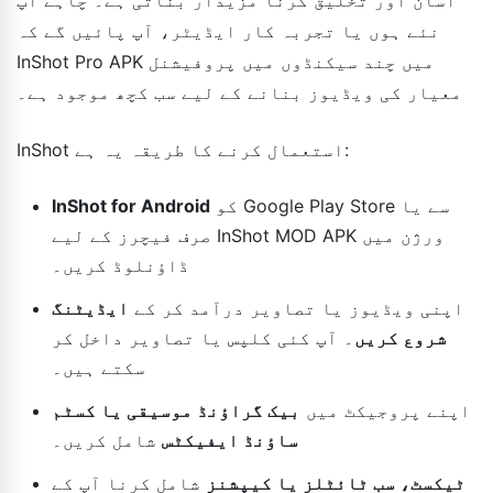
نئے ہوں یا تجربہ کار ایڈیٹر، آپ پائیں گے کہ
InShot Pro APK میں چند سیکنڈوں میں پروفیشنل
معیار کی ویڈیوز بنانے کے لیے سب کچھ موجود ہے۔
InShot استعمال کرنے کا طریقہ یہ ہے:
کو Google Play Store سے یا
InShot for Android
صرف فیچرز کے لیے InShot MOD APK ورژن میں
ڈاؤنلوڈ کریں۔
اپنی ویڈیوز یا تصاویر درآمد کر کے
ایڈیٹنگ
شروع کریں
۔ آپ کئی کلپس یا تصاویر داخل کر
سکتے ہیں۔
اپنے پروجیکٹ میں
بیک گراؤنڈ موسیقی یا کسٹم
ساؤنڈ ایفیکٹس
شامل کریں۔
ٹیکسٹ، سب ٹائٹلز یا کیپشنز
شامل کرنا آپ کے