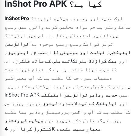
InShot Pro APK کیا ہے؟
ایک جدید اور بھرپور ویڈیو ایڈیٹنگ
InShot Pro
سافٹ ویئر ہے جو مواد تخلیق کرنے والوں میں وسیع
پیمانے پر استعمال ہوتا ہے۔ اس میں ایڈیٹنگ
ٹولز کی ایک وسیع رینج موجود ہے:
ٹرانزیشن
ایفیکٹس
،
ٹیکسٹ اور موسیقی کا انضمام
،
ایموجیز
،
اور
بیک گراؤنڈ بلرنگ/تبدیلی کے ساتھ فلٹرز
۔ اس
کا سب سے بڑا فائدہ یہ ہے کہ تمام فیچرز مفت
دستیاب ہیں، جس کا مطلب ہے کہ آپ بغیر کسی
پابندی کے طویل مدت کی ویڈیوز ایڈٹ کر سکتے ہیں۔
InShot Pro APK میں
جدید ویڈیو ٹرانزیشن ایفیکٹس
اور
ایڈیٹنگ کے لیے لامحدود لیئرز
موجود ہیں، جس
کا مطلب ہے کہ آپ واقعی پروفیشنل ویڈیو بنا سکتے
ہیں۔ دیگر قابل ذکر فیچرز میں
ویڈیو کی رفتار
کنٹرول کرنا
اور
4K معیار سمیت متعدد