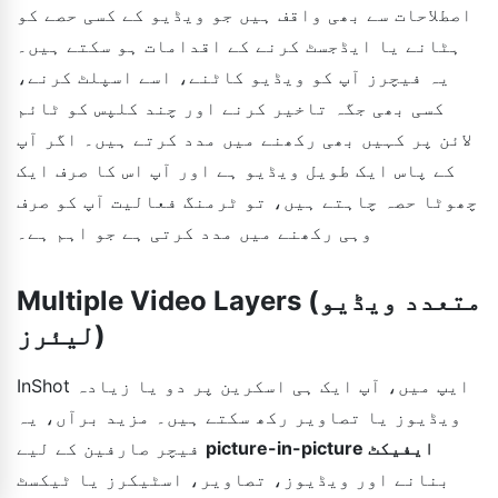
اصطلاحات سے بھی واقف ہیں جو ویڈیو کے کسی حصے کو
ہٹانے یا ایڈجسٹ کرنے کے اقدامات ہو سکتے ہیں۔
یہ فیچرز آپ کو ویڈیو کاٹنے، اسے اسپلٹ کرنے،
کسی بھی جگہ تاخیر کرنے اور چند کلپس کو ٹائم
لائن پر کہیں بھی رکھنے میں مدد کرتے ہیں۔ اگر آپ
کے پاس ایک طویل ویڈیو ہے اور آپ اس کا صرف ایک
چھوٹا حصہ چاہتے ہیں، تو ٹرمنگ فعالیت آپ کو صرف
وہی رکھنے میں مدد کرتی ہے جو اہم ہے۔
Multiple Video Layers (متعدد ویڈیو
لیئرز)
InShot ایپ میں، آپ ایک ہی اسکرین پر دو یا زیادہ
ویڈیوز یا تصاویر رکھ سکتے ہیں۔ مزید برآں، یہ
picture-in-picture ایفیکٹ
فیچر صارفین کے لیے
بنانے اور ویڈیوز، تصاویر، اسٹیکرز یا ٹیکسٹ