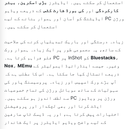
استعمال کر سکتے ہیں۔ ایڈیٹرز
بڑی اسکرین
،
بہتر
کارکردگی
اور
کی بورڈ شارٹ کٹس
کے ذریعے ویڈیو
ایڈیٹنگ کو آسان اور ہموار بنانے کے لیے PC ورژن
استعمال کر سکتے ہیں۔
زیادہ درستگی اور باریک تبدیلیاں کرنے کی صلاحیت
کے ساتھ، یہ مجموعی طور پر ایک زیادہ ہموار ورک
،
Bluestacks
فلو فراہم کرتا ہے۔ PC پر InShot کو
وغیرہ جیسے اینڈرائیڈ ایمولیٹر کے
MEmu
،
Nox
ذریعے انسٹال کیا جا سکتا ہے۔ اس کا مطلب ہے کہ
آپ بڑے ورک اسپیس اور زیادہ پروسیسنگ پاور کی
سہولیات کے ساتھ موبائل ورژن کی تمام خصوصیات
سے لطف اندوز ہو سکتے ہیں۔ PC ورژن پر ویڈیوز
ایڈٹ کرنا اور بھی لچکدار اور پروفیشنل
اختیارات پیش کرتا ہے، اور یہ ڈیسک ٹاپ صارفین
کے لیے واضح ویڈیو ایڈیٹرز پر ایک شاندار