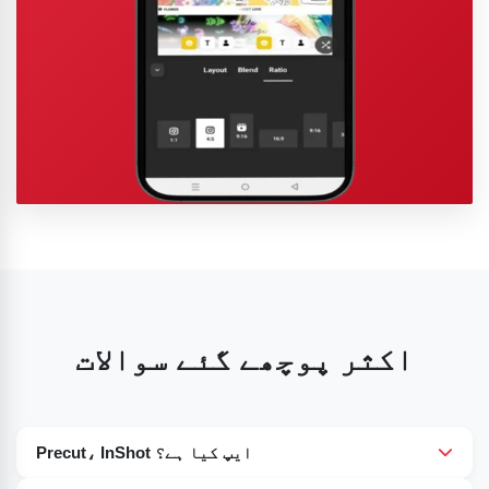
اکثر پوچھے گئے سوالات
Precut، InShot ایپ کیا ہے؟