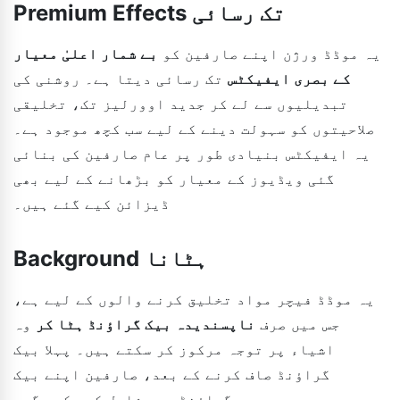
Premium Effects تک رسائی
یہ موڈڈ ورژن اپنے صارفین کو
بے شمار اعلیٰ معیار
کے بصری ایفیکٹس
تک رسائی دیتا ہے۔ روشنی کی
تبدیلیوں سے لے کر جدید اوورلیز تک، تخلیقی
صلاحیتوں کو سہولت دینے کے لیے سب کچھ موجود ہے۔
یہ ایفیکٹس بنیادی طور پر عام صارفین کی بنائی
گئی ویڈیوز کے معیار کو بڑھانے کے لیے بھی
ڈیزائن کیے گئے ہیں۔
Background ہٹانا
یہ موڈڈ فیچر مواد تخلیق کرنے والوں کے لیے ہے،
جس میں صرف
ناپسندیدہ بیک گراؤنڈ ہٹا کر
وہ
اشیاء پر توجہ مرکوز کر سکتے ہیں۔ پہلا بیک
گراؤنڈ صاف کرنے کے بعد، صارفین اپنے بیک
گراؤنڈ بھی شامل کر سکیں گے۔