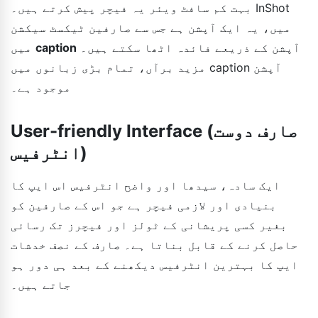
بہت کم سافٹ ویئر یہ فیچر پیش کرتے ہیں۔ InShot
میں، یہ ایک آپشن ہے جس سے صارفین ٹیکسٹ سیکشن
آپشن کے ذریعے فائدہ اٹھا سکتے ہیں۔
caption
میں
مزید برآں، تمام بڑی زبانوں میں caption آپشن
موجود ہے۔
User-friendly Interface (صارف دوست
انٹرفیس)
ایک سادہ، سیدھا اور واضح انٹرفیس اس ایپ کا
بنیادی اور لازمی فیچر ہے جو اس کے صارفین کو
بغیر کسی پریشانی کے ٹولز اور فیچرز تک رسائی
حاصل کرنے کے قابل بناتا ہے۔ صارف کے نصف خدشات
ایپ کا بہترین انٹرفیس دیکھنے کے بعد ہی دور ہو
جاتے ہیں۔