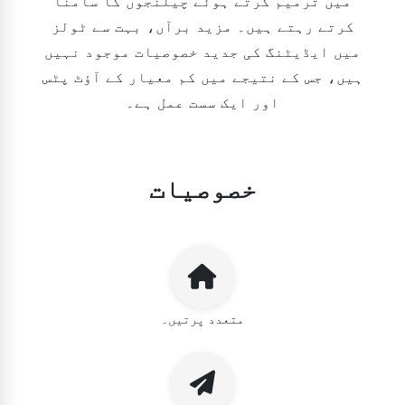
میں ترمیم کرتے ہوئے چیلنجوں کا سامنا
کرتے رہتے ہیں۔ مزید برآں، بہت سے ٹولز
میں ایڈیٹنگ کی جدید خصوصیات موجود نہیں
ہیں، جس کے نتیجے میں کم معیار کے آؤٹ پٹس
اور ایک سست عمل ہے۔
خصوصیات
متعدد پرتیں۔