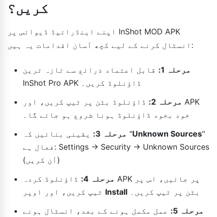
کریں؟
اپنے اینڈرائیڈ ڈیوائس پر InShot MOD APK
انسٹال کرنے کے لیے کچھ آسان اقدامات یہ ہیں:
مرحلہ 1:
قابل اعتماد ذرائع سے تازہ ترین
InShot Pro APK ڈاؤنلوڈ کریں۔
مرحلہ 2:
ڈاؤنلوڈ بٹن پر ٹیپ کریں، اور APK
خود بخود ڈاؤنلوڈ ہونا شروع ہو جائے گا۔
"
Unknown Sources
یقینی بنائیں کہ "
مرحلہ 3:
فعال ہے: Settings → Security → Unknown Sources
(آن کریں)
مرحلہ 4:
ڈاؤنلوڈ کردہ APK پر جائیں، اس پر
بٹن پر ٹیپ کریں۔
Install
ٹیپ کریں، اور اوپر
مرحلہ 5:
عمل مکمل ہونے کے بعد، انسٹال ہونے