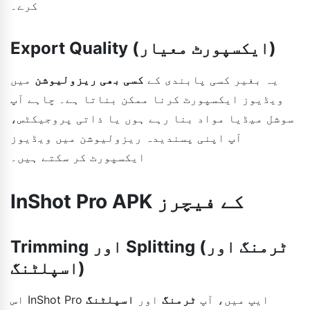
کرے۔
Export Quality (ایکسپورٹ معیار)
یہ بغیر کسی پابندی کے
کسی بھی ریزولیوشن
میں
ویڈیوز ایکسپورٹ کرنا ممکن بناتا ہے۔ چاہے آپ
سوشل میڈیا مواد بنا رہے ہوں یا ذاتی پروجیکٹس،
آپ اپنی پسندیدہ ریزولیوشن میں ویڈیوز
ایکسپورٹ کر سکتے ہیں۔
InShot Pro APK کے فیچرز
Trimming اور Splitting (ٹرمنگ اور
اسپلٹنگ)
اس InShot Pro ایپ میں، آپ
ٹرمنگ
اور
اسپلٹنگ