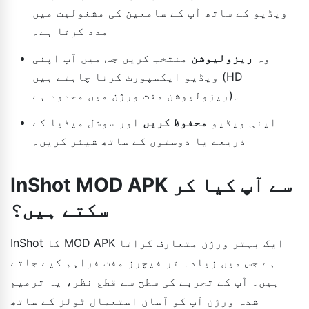
ویڈیو کے ساتھ آپ کے سامعین کی مشغولیت میں
مدد کرتا ہے۔
وہ
ریزولیوشن
منتخب کریں جس میں آپ اپنی
ویڈیو ایکسپورٹ کرنا چاہتے ہیں (HD
ریزولیوشن مفت ورژن میں محدود ہے)۔
اپنی ویڈیو
محفوظ کریں
اور سوشل میڈیا کے
ذریعے یا دوستوں کے ساتھ شیئر کریں۔
InShot MOD APK سے آپ کیا کر
سکتے ہیں؟
InShot کا MOD APK ایک بہتر ورژن متعارف کراتا
ہے جس میں زیادہ تر فیچرز مفت فراہم کیے جاتے
ہیں۔ آپ کے تجربے کی سطح سے قطع نظر، یہ ترمیم
شدہ ورژن آپ کو آسان استعمال ٹولز کے ساتھ