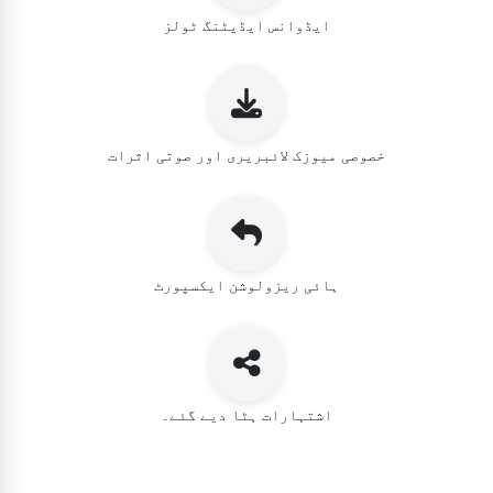
ایڈوانس ایڈیٹنگ ٹولز
خصوصی میوزک لائبریری اور صوتی اثرات
ہائی ریزولوشن ایکسپورٹ
اشتہارات ہٹا دیے گئے۔