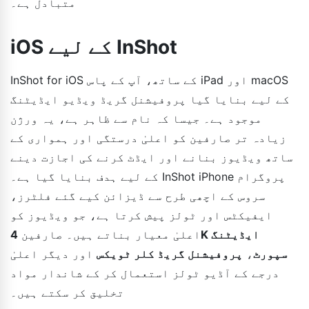
متبادل ہے۔
iOS کے لیے InShot
InShot for iOS کے ساتھ، آپ کے پاس iPad اور macOS
کے لیے بنایا گیا پروفیشنل گریڈ ویڈیو ایڈیٹنگ
موجود ہے۔ جیسا کہ نام سے ظاہر ہے، یہ ورژن
زیادہ تر صارفین کو اعلیٰ درستگی اور ہمواری کے
ساتھ ویڈیوز بنانے اور ایڈٹ کرنے کی اجازت دینے
کے لیے ہدف بنایا گیا ہے۔ InShot iPhone پروگرام
سروس کے اچھی طرح سے ڈیزائن کیے گئے فلٹرز،
ایفیکٹس اور ٹولز پیش کرتا ہے، جو ویڈیوز کو
اعلیٰ معیار بناتے ہیں۔ صارفین
4K ایڈیٹنگ
سپورٹ
،
پروفیشنل گریڈ کلر ٹویکس
اور دیگر اعلیٰ
درجے کے آڈیو ٹولز استعمال کر کے شاندار مواد
تخلیق کر سکتے ہیں۔