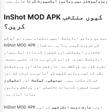
ریزولیوشنز میں ویڈیوز ایکسپورٹ کرنا
شامل ہیں۔
InShot MOD APK کیوں منتخب
کریں؟
بہت سی ویڈیو ایڈیٹنگ ایپس دستیاب ہیں، تو آپ کو
InShot MOD APK کی ضرورت کیوں ہے؟ یہ بے شمار
فلٹرز، ایفیکٹس اور فیچرز کے ساتھ ایک ہموار
ایڈیٹنگ تجربہ فراہم کرتی ہے تاکہ حتمی نتیجہ
بصری طور پر پُرکشش ہو۔ صارفین صاف اور پروفیشنل
نظر کے لیے ویڈیو کلپس کو آسانی سے ٹرم، کٹ اور
ضم کر سکتے ہیں۔
موسیقی
،
ٹیکسٹ
اور
اسٹیکرز
جیسے فیچرز کے ساتھ تخلیقی اور پُرکشش ویڈیوز
بنانا آسان ہے۔
InShot MOD APK اپنے
صارف دوست انٹرفیس
کے لیے